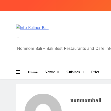
Skip
to
content
Info Kuliner Bali
Nomnom Bali – Bali Best Restaurants and Cafe In
Venue
Cuisines
Price
Home
nomnombali