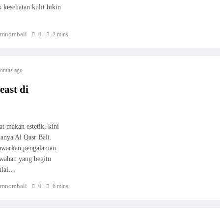
 kesehatan kulit bikin
mnombali
0
2 mins
onths ago
east di
t makan estetik, kini
anya Al Qasr Bali.
nawarkan pengalaman
ewahan yang begitu
mulai…
mnombali
0
6 mins