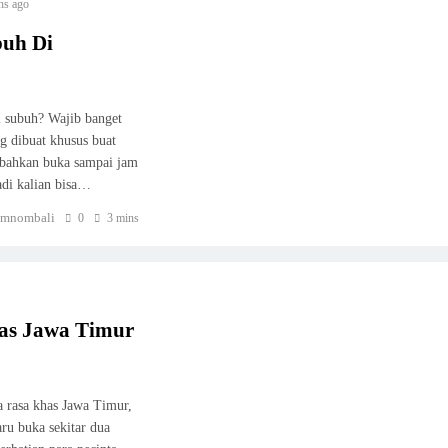
hs ago
buh Di
i subuh? Wajib banget
 dibuat khusus buat
y, bahkan buka sampai jam
adi kalian bisa…
mnombali
0
3 mins
as Jawa Timur
a rasa khas Jawa Timur,
ru buka sekitar dua