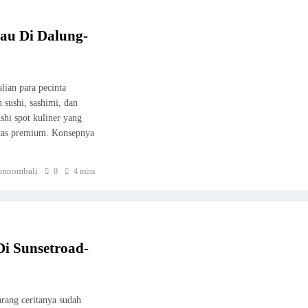
au Di Dalung-
lian para pecinta
 sushi, sashimi, dan
shi spot kuliner yang
litas premium. Konsepnya
mnombali
0
4 mins
Di Sunsetroad-
arang ceritanya sudah