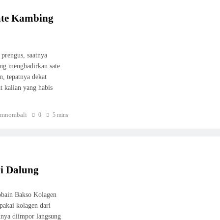
ate Kambing
 prengus, saatnya
ng menghadirkan sate
n, tepatnya dekat
 kalian yang habis
mnombali
0
5 mins
i Dalung
cobain Bakso Kolagen
pakai kolagen dari
nnya diimpor langsung