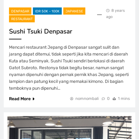
8 years
DENPASAR
IDR 50K - 100K
JAPANESE
ago
RESTAURANT
Sushi Tsuki Denpasar
Mencari restaurant Jepang di Denpasar sangat sulit dan
jarang dapat ditemui, tidak seperti jika kita mencari di daerah
Kuta atau Seminyak. Sushi Tsuki sendiri berlokasi di daerah
Gatot Subroto. Restonya tidak begitu besar, namun sangat
nyaman dipenuhi dengan pernak pernik khas Jepang, seperti
lampion dan patung kecil yang memakai kimono. Di bagian
temboknya pun dipenuhi…
Read More
nomnombali
0
1 mins