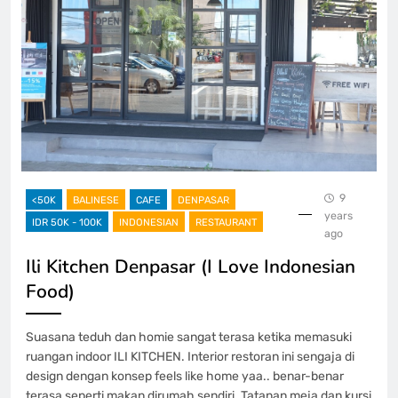
9
<50K
BALINESE
CAFE
DENPASAR
years
IDR 50K - 100K
INDONESIAN
RESTAURANT
ago
Ili Kitchen Denpasar (I Love Indonesian
Food)
Suasana teduh dan homie sangat terasa ketika memasuki
ruangan indoor ILI KITCHEN. Interior restoran ini sengaja di
design dengan konsep feels like home yaa.. benar-benar
terasa seperti makan dirumah sendiri. Tatanan meja dan kursi