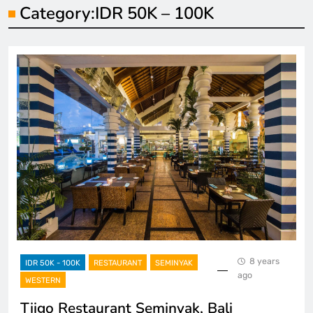
Category:
IDR 50K – 100K
8 years
IDR 50K - 100K
RESTAURANT
SEMINYAK
ago
WESTERN
Tiigo Restaurant Seminyak, Bali