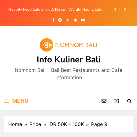
Skip
Coffee Shop Cozy dan Sekaligus Tempat Cuci Mobil Di
to
Jimbaran – Bilazz Carwash Coffee & Eatery
content
Bakmi Babi Enak Mulai 15ribu Di Sempidi- Bakmiku Bali
Resto Bebek Halal View Sawah Di Tegallalang –
Tebasari Group
Healhty Food Cafe Enak Di Hayam Wuruk- Naung Cafe
Info Kuliner Bali
Coffee Shop Cozy dan Sekaligus Tempat Cuci Mobil Di
Jimbaran – Bilazz Carwash Coffee & Eatery
Nomnom Bali – Bali Best Restaurants and Cafe
Bakmi Babi Enak Mulai 15ribu Di Sempidi- Bakmiku Bali
Information
MENU
Home
Price
IDR 50K – 100K
Page 9