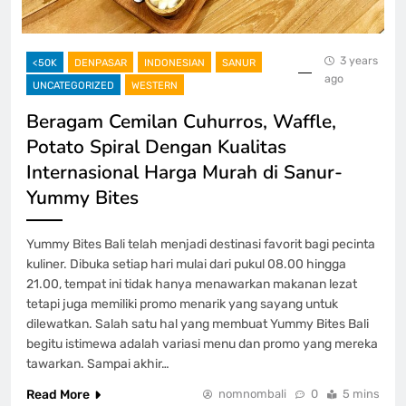
3 years
<50K
DENPASAR
INDONESIAN
SANUR
ago
UNCATEGORIZED
WESTERN
Beragam Cemilan Cuhurros, Waffle,
Potato Spiral Dengan Kualitas
Internasional Harga Murah di Sanur-
Yummy Bites
Yummy Bites Bali telah menjadi destinasi favorit bagi pecinta
kuliner. Dibuka setiap hari mulai dari pukul 08.00 hingga
21.00, tempat ini tidak hanya menawarkan makanan lezat
tetapi juga memiliki promo menarik yang sayang untuk
dilewatkan. Salah satu hal yang membuat Yummy Bites Bali
begitu istimewa adalah variasi menu dan promo yang mereka
tawarkan. Sampai akhir…
Read More
nomnombali
0
5 mins