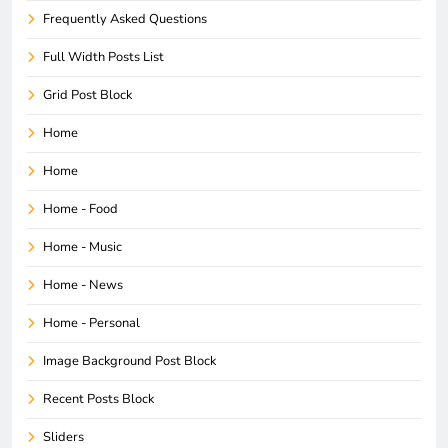
Frequently Asked Questions
Full Width Posts List
Grid Post Block
Home
Home
Home - Food
Home - Music
Home - News
Home - Personal
Image Background Post Block
Recent Posts Block
Sliders