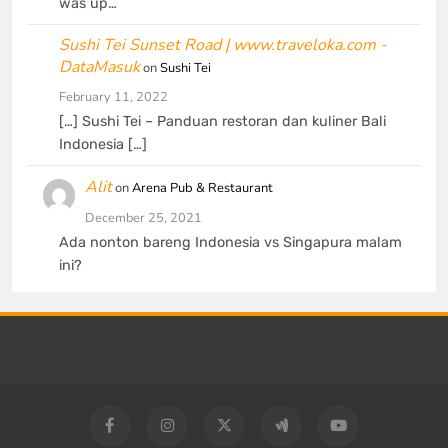
was up…
Sushi Tei Sunset Road | www.traveloka.com -
DataMasuk
on
Sushi Tei
February 11, 2022
[…] Sushi Tei – Panduan restoran dan kuliner Bali
Indonesia […]
Alit
on
Arena Pub & Restaurant
December 25, 2021
Ada nonton bareng Indonesia vs Singapura malam
ini?