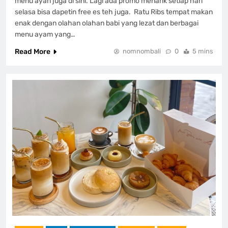
menu ayan juga di sini. Lagi ada promo menarik setiap hari
selasa bisa dapetin free es teh juga. Ratu Ribs tempat makan
enak dengan olahan olahan babi yang lezat dan berbagai
menu ayam yang…
Read More
nomnombali
0
5 mins