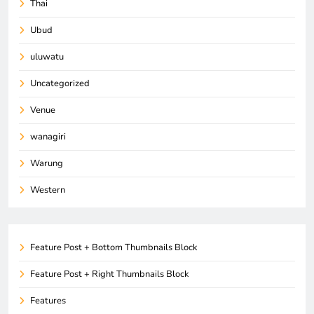
Thai
Ubud
uluwatu
Uncategorized
Venue
wanagiri
Warung
Western
Feature Post + Bottom Thumbnails Block
Feature Post + Right Thumbnails Block
Features