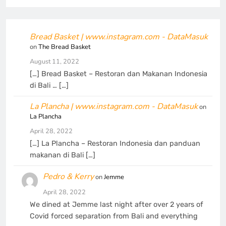
Bread Basket | www.instagram.com - DataMasuk
on
The Bread Basket
August 11, 2022
[…] Bread Basket – Restoran dan Makanan Indonesia
di Bali … […]
La Plancha | www.instagram.com - DataMasuk
on
La Plancha
April 28, 2022
[…] La Plancha – Restoran Indonesia dan panduan
makanan di Bali […]
Pedro & Kerry
on
Jemme
April 28, 2022
We dined at Jemme last night after over 2 years of
Covid forced separation from Bali and everything