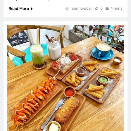
Read More
nomnombali
0
4 mins