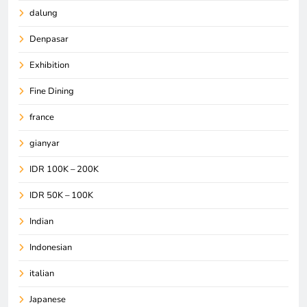
dalung
Denpasar
Exhibition
Fine Dining
france
gianyar
IDR 100K – 200K
IDR 50K – 100K
Indian
Indonesian
italian
Japanese