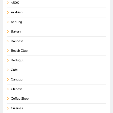
<50K
Arabian
badung
Bakery
Balinese
Beach Club
Bedugul
Cafe
Canggu
Chinese
Coffee Shop
Cuisines