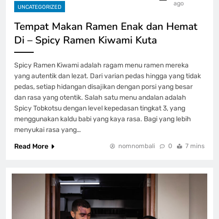
ago
UNCATEGORIZED
Tempat Makan Ramen Enak dan Hemat
Di – Spicy Ramen Kiwami Kuta
Spicy Ramen Kiwami adalah ragam menu ramen mereka
yang autentik dan lezat. Dari varian pedas hingga yang tidak
pedas, setiap hidangan disajikan dengan porsi yang besar
dan rasa yang otentik. Salah satu menu andalan adalah
Spicy Tobkotsu dengan level kepedasan tingkat 3, yang
menggunakan kaldu babi yang kaya rasa. Bagi yang lebih
menyukai rasa yang…
Read More
nomnombali
0
7 mins