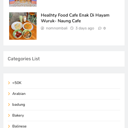
Healhty Food Cafe Enak Di Hayam
Wuruk- Naung Cafe
nomnombali
3 days ago
0
Categories List
<50K
Arabian
badung
Bakery
Balinese