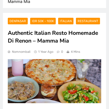
Mamma Mia
DENPASAR
IDR 50K - 100K
ITALIAN
RESTAURANT
Authentic Italian Resto Homemade
Di Renon – Mamma Mia
Nomnombali
1 Year Ago
0
4 Mins