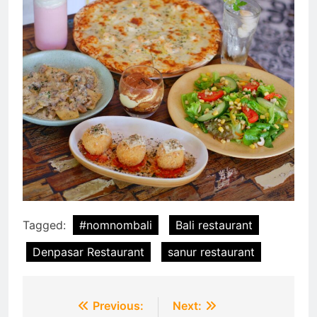
Tagged:
#nomnombali
Bali restaurant
Denpasar Restaurant
sanur restaurant
Post
Previous:
Next: