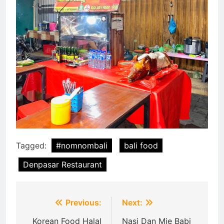
Tagged:
#nomnombali
bali food
Denpasar Restaurant
Post
Previous:
Next:
navigation
Korean Food Halal
Nasi Dan Mie Babi