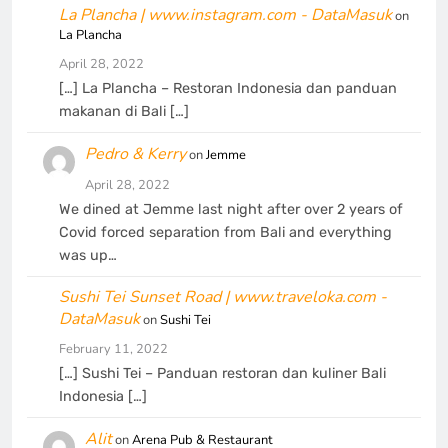
La Plancha | www.instagram.com - DataMasuk
on
La Plancha
April 28, 2022
[…] La Plancha – Restoran Indonesia dan panduan
makanan di Bali […]
Pedro & Kerry
on
Jemme
April 28, 2022
We dined at Jemme last night after over 2 years of
Covid forced separation from Bali and everything
was up…
Sushi Tei Sunset Road | www.traveloka.com -
DataMasuk
on
Sushi Tei
February 11, 2022
[…] Sushi Tei – Panduan restoran dan kuliner Bali
Indonesia […]
Alit
on
Arena Pub & Restaurant