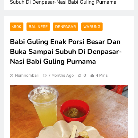
Subuh Di Denpasar-Nasi Babi Guling Purnama
<50K
BALINESE
DENPASAR
WARUNG
Babi Guling Enak Porsi Besar Dan
Buka Sampai Subuh Di Denpasar-
Nasi Babi Guling Purnama
Nomnombali
7 Months Ago
0
4 Mins