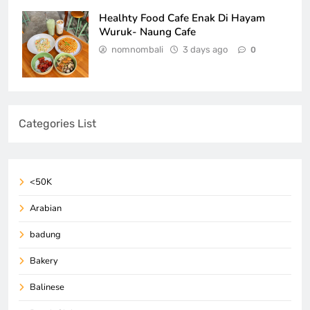
Healhty Food Cafe Enak Di Hayam
Wuruk- Naung Cafe
nomnombali
3 days ago
0
Categories List
<50K
Arabian
badung
Bakery
Balinese