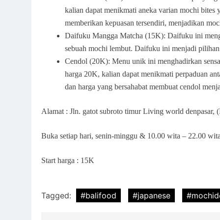
kalian dapat menikmati aneka varian mochi bites
memberikan kepuasan tersendiri, menjadikan mochi
Daifuku Mangga Matcha (15K): Daifuku ini men
sebuah mochi lembut. Daifuku ini menjadi piliha
Cendol (20K): Menu unik ini menghadirkan sensa
harga 20K, kalian dapat menikmati perpaduan an
dan harga yang bersahabat membuat cendol menja
Alamat : Jln. gatot subroto timur Living world denpa
Buka setiap hari, senin-minggu & 10.00 wita – 22.00 wit
Start harga : 15K
Tagged:
#balifood
#japanese
#mochid