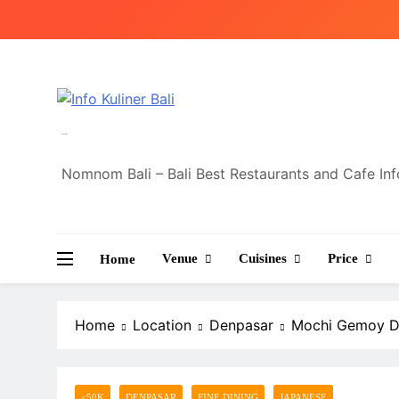
Skip
to
content
Info Kuliner Bali
Nomnom Bali – Bali Best Restaurants and Cafe In
Venue
Cuisines
Price
Home
Home
Location
Denpasar
Mochi Gemoy Di
<50K
DENPASAR
FINE DINING
JAPANESE