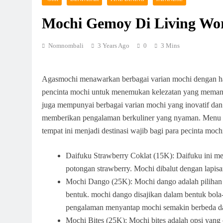
Mochi Gemoy Di Living Wor
Nomnombali
3 Years Ago
0
3 Mins
Agasmochi menawarkan berbagai varian mochi dengan har
pencinta mochi untuk menemukan kelezatan yang memanja
juga mempunyai berbagai varian mochi yang inovatif dan
memberikan pengalaman berkuliner yang nyaman. Menu y
tempat ini menjadi destinasi wajib bagi para pecinta moch
Daifuku Strawberry Coklat (15K): Daifuku ini mer
potongan strawberry. Mochi dibalut dengan lapis
Mochi Dango (25K): Mochi dango adalah pilihan 
bentuk. mochi dango disajikan dalam bentuk bola
pengalaman menyantap mochi semakin berbeda 
Mochi Bites (25K): Mochi bites adalah opsi yang c