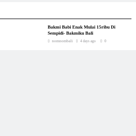
Bakmi Babi Enak Mulai 15ribu Di
Sempidi- Bakmiku Bali
nomnombali
4 days ago
0