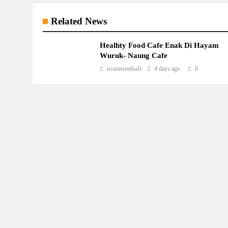
Related News
Healhty Food Cafe Enak Di Hayam
Wuruk- Naung Cafe
nomnombali
4 days ago
0