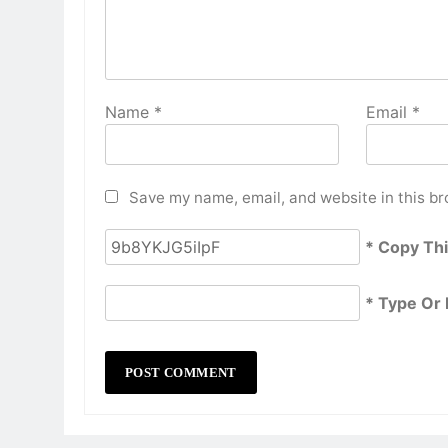
Name
*
Email
*
Save my name, email, and website in this br
* Copy Th
* Type Or