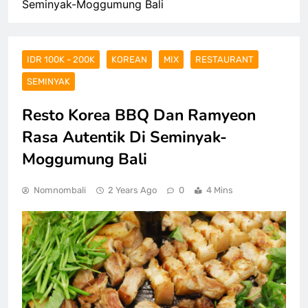
Seminyak-Moggumung Bali
IDR 100K - 200K
KOREAN
MIX
RESTAURANT
SEMINYAK
Resto Korea BBQ Dan Ramyeon
Rasa Autentik Di Seminyak-
Moggumung Bali
Nomnombali
2 Years Ago
0
4 Mins