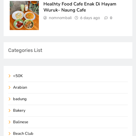
Healhty Food Cafe Enak Di Hayam
Wuruk- Naung Cafe
nomnombali
6 days ago
0
Categories List
<50K
Arabian
badung
Bakery
Balinese
Beach Club