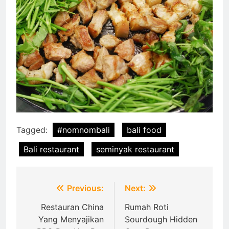
Tagged:
#nomnombali
bali food
Bali restaurant
seminyak restaurant
Post
Previous:
Next:
navigation
Restauran China
Rumah Roti
Yang Menyajikan
Sourdough Hidden