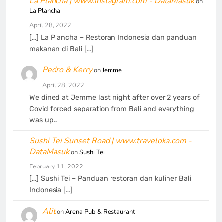
La Plancha | www.instagram.com - DataMasuk
on
La Plancha
April 28, 2022
[…] La Plancha – Restoran Indonesia dan panduan
makanan di Bali […]
Pedro & Kerry
on
Jemme
April 28, 2022
We dined at Jemme last night after over 2 years of
Covid forced separation from Bali and everything
was up…
Sushi Tei Sunset Road | www.traveloka.com -
DataMasuk
on
Sushi Tei
February 11, 2022
[…] Sushi Tei – Panduan restoran dan kuliner Bali
Indonesia […]
Alit
on
Arena Pub & Restaurant